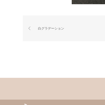
白グラデーション
RSS